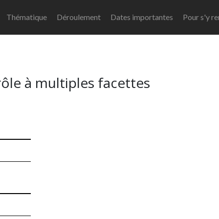
Thématique
Déroulement
Dates importantes
Pour s'y r
rôle à multiples facettes