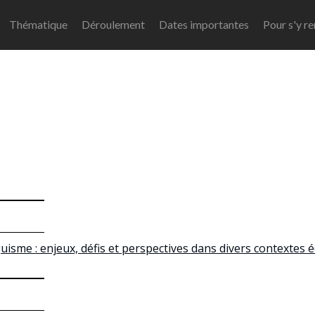
Thématique
Déroulement
Dates importantes
Pour s'y r
isme : enjeux, défis et perspectives dans divers contextes é