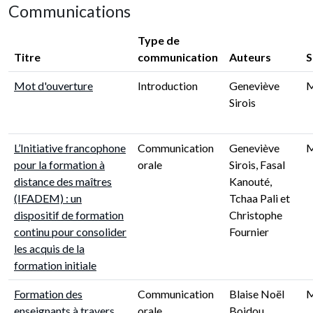
Communications
Type de
Titre
communication
Auteurs
S
Mot d'ouverture
Introduction
Geneviève
Sirois
L’Initiative francophone
Communication
Geneviève
pour la formation à
orale
Sirois, Fasal
distance des maîtres
Kanouté,
(IFADEM) : un
Tchaa Pali et
dispositif de formation
Christophe
continu pour consolider
Fournier
les acquis de la
formation initiale
Formation des
Communication
Blaise Noël
enseignants à travers
orale
Boidou,