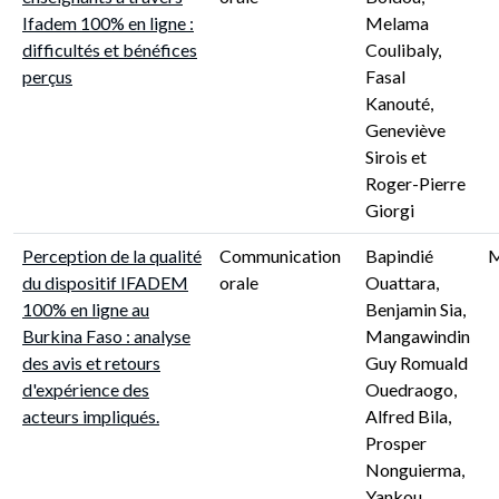
Ifadem 100% en ligne :
Melama
difficultés et bénéfices
Coulibaly,
perçus
Fasal
Kanouté,
Geneviève
Sirois et
Roger-Pierre
Giorgi
Perception de la qualité
Communication
Bapindié
du dispositif IFADEM
orale
Ouattara,
100% en ligne au
Benjamin Sia,
Burkina Faso : analyse
Mangawindin
des avis et retours
Guy Romuald
d'expérience des
Ouedraogo,
acteurs impliqués.
Alfred Bila,
Prosper
Nonguierma,
Yankou