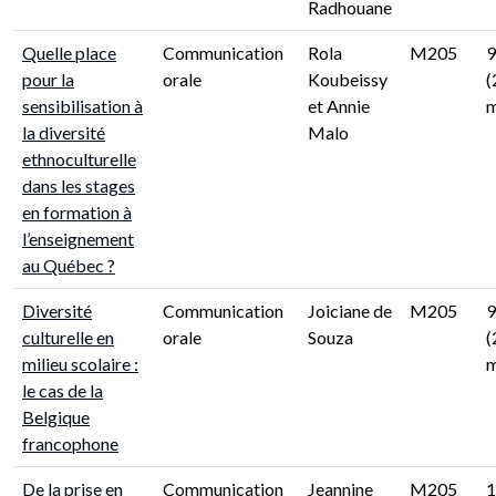
Radhouane
Quelle place
Communication
Rola
M205
9
pour la
orale
Koubeissy
(
sensibilisation à
et Annie
m
la diversité
Malo
ethnoculturelle
dans les stages
en formation à
l’enseignement
au Québec ?
Diversité
Communication
Joiciane de
M205
9
culturelle en
orale
Souza
(
milieu scolaire :
m
le cas de la
Belgique
francophone
De la prise en
Communication
Jeannine
M205
1