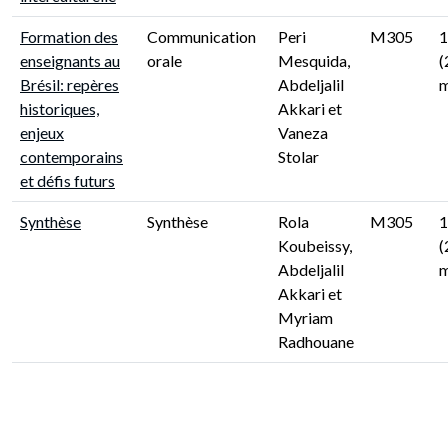
Formation des
Communication
Peri
M305
1
enseignants au
orale
Mesquida,
(
Brésil: repères
Abdeljalil
m
historiques,
Akkari et
enjeux
Vaneza
contemporains
Stolar
et défis futurs
Synthèse
Synthèse
Rola
M305
1
Koubeissy,
(
Abdeljalil
m
Akkari et
Myriam
Radhouane