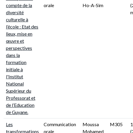
compte de la
orale
Ho-A-Sim
(
diversité
m
culturelle à
l’école : Etat des
lieux, mise en
œuvre et
perspectives
dans la
formation
initiale à
l'Institut
National
Supérieur du
Professorat et
de l’Education
de Guyane.
Les
Communication
Moussa
M305
1
transformations
orale
Mohamed
(