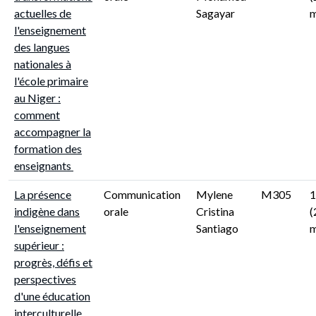
actuelles de
Sagayar
m
l'enseignement
des langues
nationales à
l'école primaire
au Niger :
comment
accompagner la
formation des
enseignants
La présence
Communication
Mylene
M305
1
indigène dans
orale
Cristina
(
l'enseignement
Santiago
m
supérieur :
progrès, défis et
perspectives
d'une éducation
interculturelle