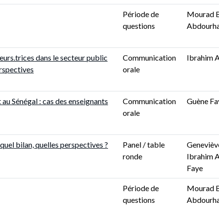
Période de
Mourad B
questions
Abdourha
eurs.trices dans le secteur public
Communication
Ibrahim 
rspectives
orale
 au Sénégal : cas des enseignants
Communication
Guène Fa
orale
quel bilan, quelles perspectives ?
Panel / table
Geneviève
ronde
Ibrahim 
Faye
Période de
Mourad B
questions
Abdourha