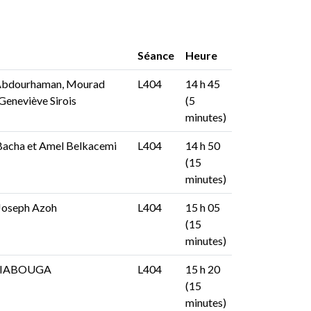
Séance
Heure
Abdourhaman, Mourad
L404
14 h 45
Geneviève Sirois
(5
minutes)
acha et Amel Belkacemi
L404
14 h 50
(15
minutes)
 Joseph Azoh
L404
15 h 05
(15
minutes)
DIABOUGA
L404
15 h 20
(15
minutes)