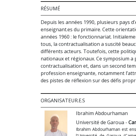
RÉSUMÉ
Depuis les années 1990, plusieurs pays d
enseignant.es du primaire. Cette orientat
années 1960 : le fonctionnariat. Initial
tous, la contractualisation a suscité bea
différents acteurs. Toutefois, cette politi
nationaux et régionaux. Ce symposium a po
contractualisation et, dans un second temp
profession enseignante, notamment l’attrac
des pistes de réflexion sur des défis pro
ORGANISATEUR.E.S
Ibrahim Abdourhaman
Université de Garoua -
Ca
Ibrahim Abdourhaman est ensei
l'Université de Garoua (Cam