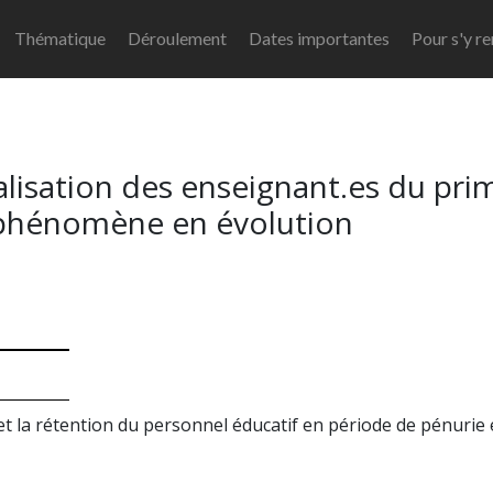
Thématique
Déroulement
Dates importantes
Pour s'y r
lisation des enseignant.es du prim
n phénomène en évolution
 et la rétention du personnel éducatif en période de pénurie