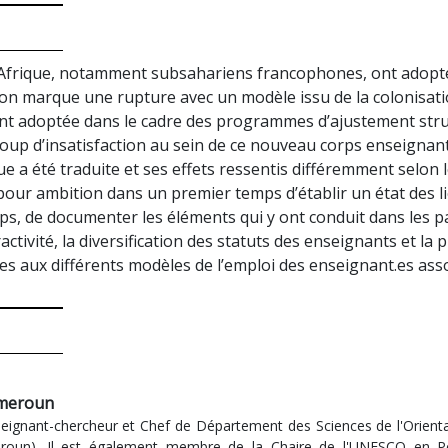
’Afrique, notamment subsahariens francophones, ont adopté 
ion marque une rupture avec un modèle issu de la colonisat
ement adoptée dans le cadre des programmes d’ajustement st
ucoup d’insatisfaction au sein de ce nouveau corps enseignan
que a été traduite et ses effets ressentis différemment selon
ur ambition dans un premier temps d’établir un état des lieu
s, de documenter les éléments qui y ont conduit dans les pays
tivité, la diversification des statuts des enseignants et la p
pres aux différents modèles de l’emploi des enseignant.es as
meroun
gnant-chercheur et Chef de Département des Sciences de l'Orientat
eroun). Il est également membre de la Chaire de l'UNESCO en Pol