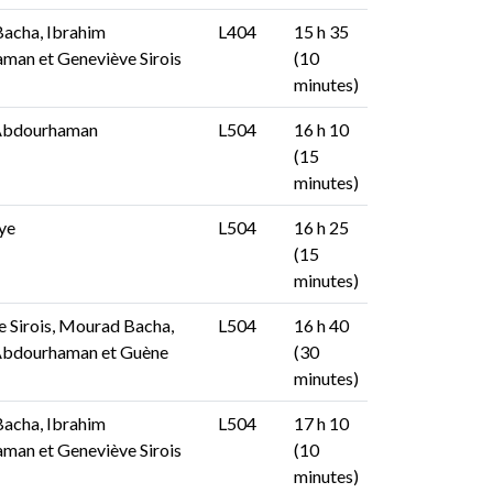
acha, Ibrahim
L404
15 h 35
man et Geneviève Sirois
(10
minutes)
Abdourhaman
L504
16 h 10
(15
minutes)
ye
L504
16 h 25
(15
minutes)
 Sirois, Mourad Bacha,
L504
16 h 40
Abdourhaman et Guène
(30
minutes)
acha, Ibrahim
L504
17 h 10
man et Geneviève Sirois
(10
minutes)